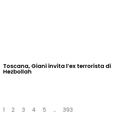
Toscana, Giani invita l’ex terrorista di
Hezbollah
1
2
3
4
5
…
393