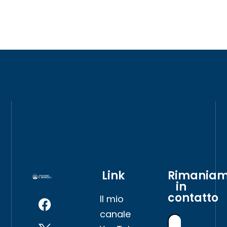
Link
Rimania
in
contatto
Il mio
canale