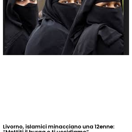
Livorno, islamici minacciano una 12enne:
“Mettiti il burqa o ti uccidiamo”