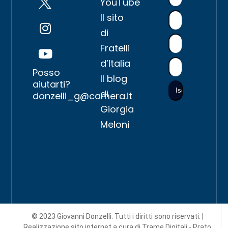
YouTube
Il sito
di
Fratelli
d’Italia
Posso
Il blog
aiutarti?
di
donzelli_g@camera.it
Giorgia
Meloni
© 2023 Giovanni Donzelli. Tutti i diritti sono riservati. |
Realizzazione sito internet
a cura di Trame Digitali - Prato