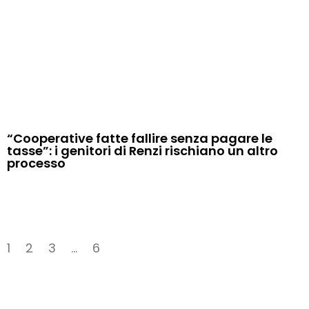
“Cooperative fatte fallire senza pagare le
tasse”: i genitori di Renzi rischiano un altro
processo
1
2
3
…
6