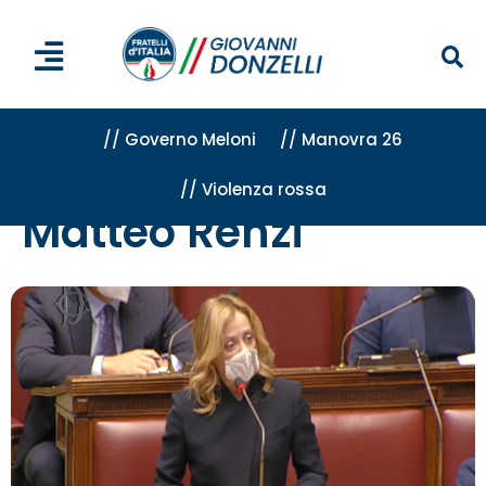
// Governo Meloni
// Manovra 26
// Violenza rossa
Home
»
Matteo Renzi
Matteo Renzi