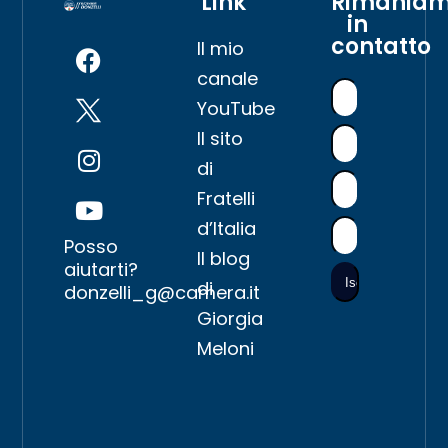
Link
Rimania
in
contatto
Il mio
canale
YouTube
Il sito
di
Fratelli
d’Italia
Posso
Il blog
aiutarti?
di
donzelli_g@camera.it
Giorgia
Meloni