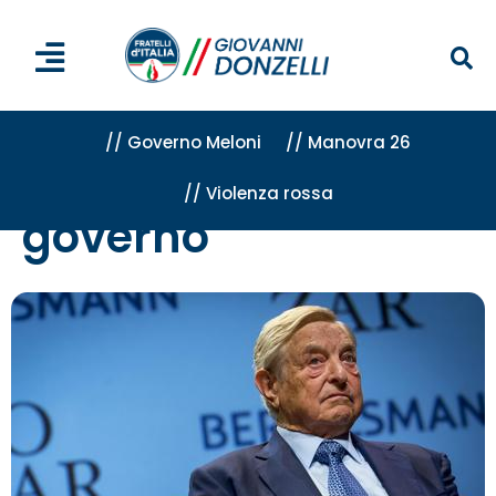
// Governo Meloni
// Manovra 26
// Violenza rossa
Home
»
governo
»
Pagina 135
governo