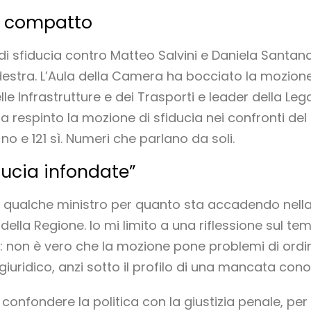
ta compatto
i di sfiducia contro Matteo Salvini e Daniela Santan
stra. L’Aula della Camera ha bocciato la mozione 
le Infrastrutture e dei Trasporti e leader della Lega
ha respinto la mozione di sfiducia nei confronti del
o e 121 sì. Numeri che parlano da soli.
iducia infondate”
i qualche ministro per quanto sta accadendo nella
della Regione. Io mi limito a una riflessione sul tem
 non è vero che la mozione pone problemi di ordine
 giuridico, anzi sotto il profilo di una mancata con
confondere la politica con la giustizia penale, per