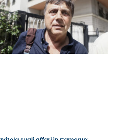
avitola sugli affari in Camerun: