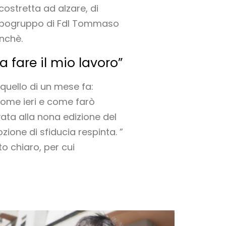
costretta ad alzare, di
l capogruppo di FdI Tommaso
anchè.
 fare il mio lavoro”
 quello di un mese fa:
come ieri e come farò
ata alla nona edizione del
one di sfiducia respinta. ”
o chiaro, per cui