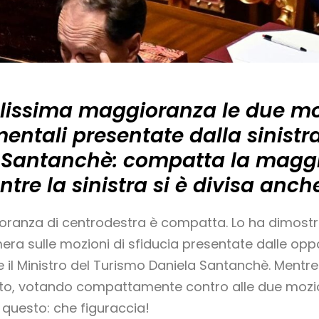
issima maggioranza le due moz
entali presentate dalla sinistr
a Santanchè: compatta la magg
tre la sinistra si è divisa anc
gioranza di centrodestra è compatta. Lo ha dimost
era sulle mozioni di sfiducia presentate dalle oppo
 il Ministro del Turismo Daniela Santanchè. Mentre 
o, votando compattamente contro alle due mozioni
u questo: che figuraccia!