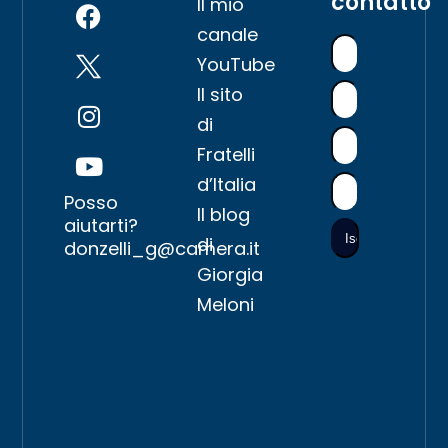
contatto
Il mio
canale
YouTube
Il sito
di
Fratelli
d’Italia
Posso
Il blog
aiutarti?
di
donzelli_g@camera.it
Giorgia
Meloni