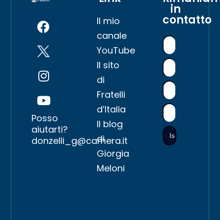
in
contatto
Il mio
canale
YouTube
Il sito
di
Fratelli
d’Italia
Posso
Il blog
aiutarti?
di
donzelli_g@camera.it
Giorgia
Meloni