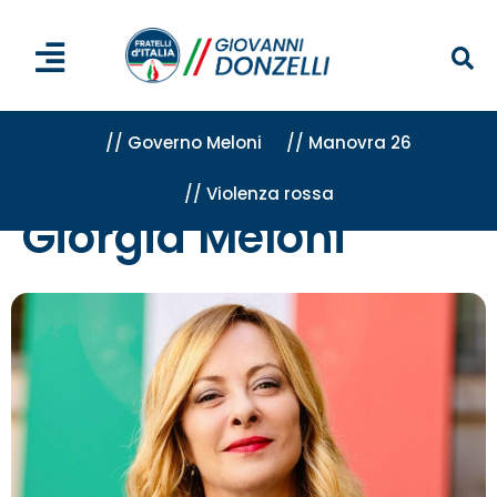
// Governo Meloni
// Manovra 26
// Violenza rossa
Home
»
Attività
»
Giorgia Meloni
Giorgia Meloni