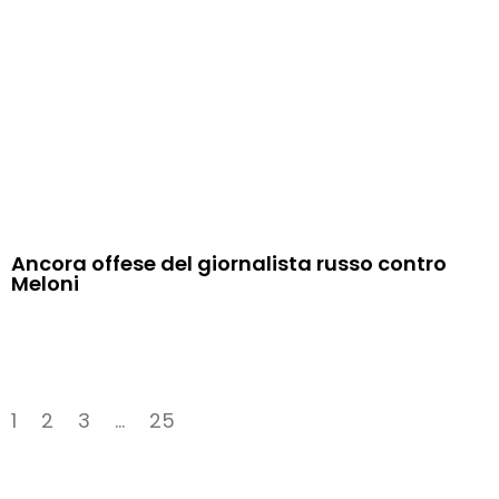
Ancora offese del giornalista russo contro
Meloni
1
2
3
…
25