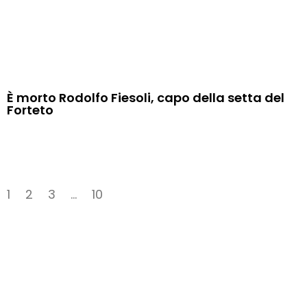
È morto Rodolfo Fiesoli, capo della setta del
Forteto
1
2
3
…
10