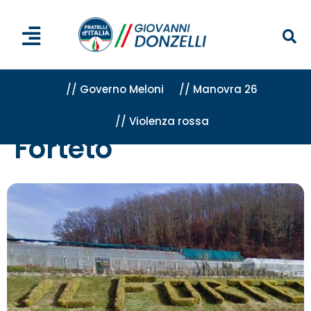
// Governo Meloni
// Manovra 26
// Violenza rossa
Home
»
Attività
»
Forteto
Forteto