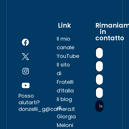
Link
Rimania
in
contatto
Il mio
canale
YouTube
Il sito
di
Fratelli
d’Italia
Posso
Il blog
aiutarti?
di
donzelli_g@camera.it
Giorgia
Meloni