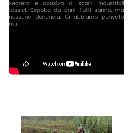
segreta e abusiva di scarti industriali
tossici. Sepolta da anni. Tutti sanno, ma
nessuno denuncia. Ci abbiamo pensato
noi.