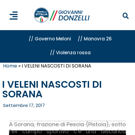
// Governo Meloni
// Manovra 26
// Violenza rossa
Home
»
I VELENI NASCOSTI DI SORANA
I VELENI NASCOSTI DI
SORANA
Settembre 17, 2017
A Sorana, frazione di Pescia (Pistoia), sotto
l’ex campo sportivo c’è una discarica