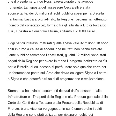
che il presidente Enrico Rossi aveva giurato che avrebbe
riottenuto. La risposta dell’assessore Ceccarelli è stata
sconcertante: d
ei 30 milioni di soldi pubblici spesi per la Bretella
‘fantasma’ Lastra a Signa-Prato, la Regione Toscana ha riottenuto
indietro dal consorzio Sit, formato fra gli altri dalla Btp di Riccardo
Fusi, Coestra e Consorzio Etruria, soltanto 1.250.000 euro.
Oggi per gli interessi maturati quella spesa vale 32 milioni: 18 sono
finiti in fumo a causa di accordi che nei fatti non hanno tutelato
l’ente pubblico favorendo i costruttori, gli altri 12 milioni sono stati
pagati dalla Regione per avere in mano il progetto ipotizzato da Sit
per la Bretella, di cui adesso si potrà usare solo qualche carta per
un fantomatico ponte sull’Arno che dovrà collegare Signa a Lastra
a Signa e che costerà altri soldi di progettazione e realizzazione.
Stamattina ho inviato i documenti ricevuti dall’assessorato alle
Infrastrutture e i Trasporti della Regione alla Procura generale della
Corte dei Conti della Toscana e alla Procura della Repubblica di
Firenze: è una vicenda vergognosa, in cui è emerso che i soldi
della Regione sono stati utilizzati per ripianare i debiti dei