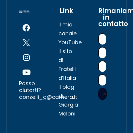
Link
Rimania
in
contatto
Il mio
canale
YouTube
Il sito
di
Fratelli
d’Italia
Posso
Il blog
aiutarti?
di
donzelli_g@camera.it
Giorgia
Meloni