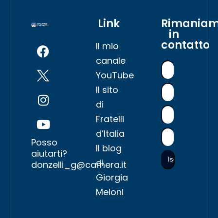
Link
Rimania
in
contatto
Il mio
canale
YouTube
Il sito
di
Fratelli
d’Italia
Posso
Il blog
aiutarti?
di
donzelli_g@camera.it
Giorgia
Meloni