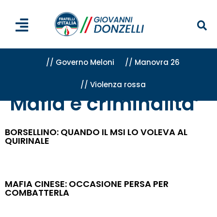
// Governo Meloni
// Manovra 26
// Violenza rossa
Home
»
Attività
»
Mafia e criminalita'
»
Pagina 14
Mafia e criminalita’
BORSELLINO: QUANDO IL MSI LO VOLEVA AL
QUIRINALE
MAFIA CINESE: OCCASIONE PERSA PER
COMBATTERLA