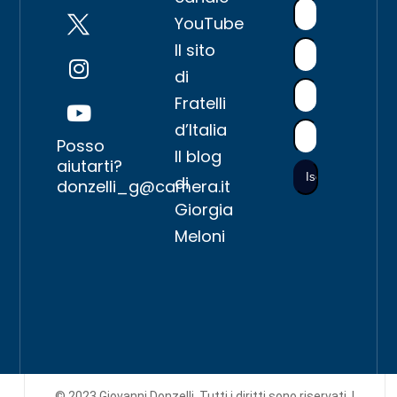
YouTube
Il sito
di
Fratelli
d’Italia
Posso
Il blog
aiutarti?
di
donzelli_g@camera.it
Giorgia
Meloni
© 2023 Giovanni Donzelli. Tutti i diritti sono riservati. |