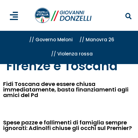
// Governo Meloni
// Manovra 26
// Violenza rossa
Home
»
Attività
»
Firenze e Toscana
»
Pagina 41
Firenze e Toscana
Fidi Toscana deve essere chiusa
immediatamente, basta finanziamenti agli
amici del Pd
Spese pazze e fallimenti di famiglia sempre
ignorati: Adinolfi chiuse gli occhi sul Premier?