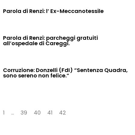
Parola di Renzi: l’ Ex-Meccanotessile
Parola di Renzi: parcheggi gratuiti
all’ospedale di Careggi.
Corruzione: Donzelli (FdI) “Sentenza Quadra,
sono sereno non felice.”
1
…
39
40
41
42