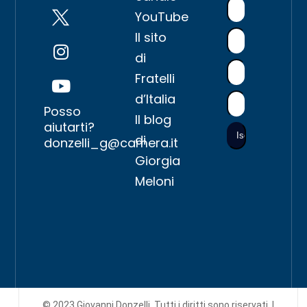
YouTube
Il sito
di
Fratelli
d’Italia
Posso
Il blog
aiutarti?
di
donzelli_g@camera.it
Giorgia
Meloni
© 2023 Giovanni Donzelli. Tutti i diritti sono riservati. |