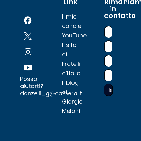
Link
Rimania
in
contatto
Il mio
canale
YouTube
Il sito
di
Fratelli
d’Italia
Posso
Il blog
aiutarti?
di
donzelli_g@camera.it
Giorgia
Meloni