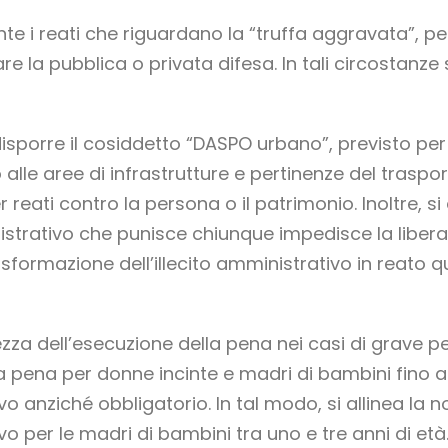
e i reati che riguardano la “truffa aggravata”, per
re la pubblica o privata difesa. In tali circostanze
 disporre il cosiddetto “DASPO urbano”, previsto per
alle aree di infrastrutture e pertinenze del traspo
reati contro la persona o il patrimonio. Inoltre, si 
inistrativo che punisce chiunque impedisce la liber
rasformazione dell’illecito amministrativo in reato
tezza dell’esecuzione della pena nei casi di grave pe
lla pena per donne incinte e madri di bambini fino 
ivo anziché obbligatorio. In tal modo, si allinea la
ivo per le madri di bambini tra uno e tre anni di e