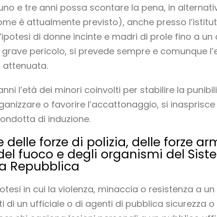
uno e tre anni possa scontare la pena, in alternativa
come è attualmente previsto), anche presso l’istit
ipotesi di donne incinte e madri di prole fino a un 
r grave pericolo, si prevede sempre e comunque l’
a attenuata.
 anni l’età dei minori coinvolti per stabilire la punibi
rganizzare o favorire l’accattonaggio, si inasprisce 
condotta di induzione.
 delle forze di polizia, delle forze a
i del fuoco e degli organismi del Sis
lla Repubblica
otesi in cui la violenza, minaccia o resistenza a un
 di un ufficiale o di agenti di pubblica sicurezza o di