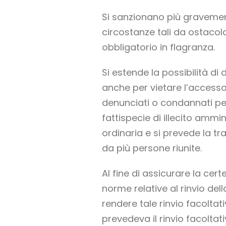
Si sanzionano più gravement
circostanze tali da ostacola
obbligatorio in flagranza.
Si estende la possibilità di
anche per vietare l’accesso 
denunciati o condannati per 
fattispecie di illecito amm
ordinaria e si prevede la t
da più persone riunite.
Al fine di assicurare la cer
norme relative al rinvio de
rendere tale rinvio facoltat
prevedeva il rinvio facoltat