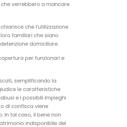
rti che verrebbero a mancare
chiarisce che l’utilizzazione
loro familiari che siano
 detenzione domiciliare.
i copertura per funzionari e
scati, semplificando la
giudice le caratteristiche
busi e i possibili impieghi
to di confisca viene
 In tal caso, il bene non
patrimonio indisponibile del