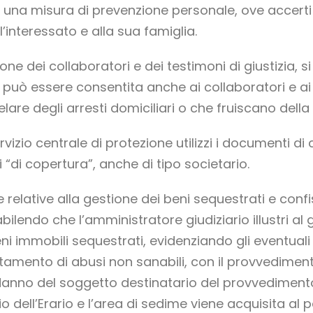
 di una misura di prevenzione personale, ove acce
’interessato e alla sua famiglia.
ne dei collaboratori e dei testimoni di giustizia, si 
può essere consentita anche ai collaboratori e ai 
lare degli arresti domiciliari o che fruiscano della
ervizio centrale di protezione utilizzi i documenti d
li “di copertura”, anche di tipo societario.
relative alla gestione dei beni sequestrati e confi
ilendo che l’amministratore giudiziario illustri al 
i immobili sequestrati, evidenziando gli eventuali a
ertamento di abusi non sanabili, con il provvedimen
danno del soggetto destinatario del provvedimento.
o dell’Erario e l’area di sedime viene acquisita al 