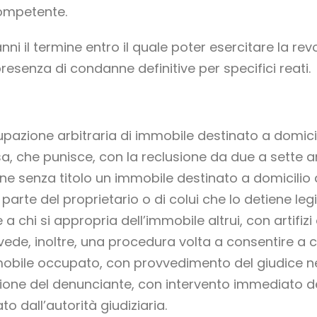
competente.
anni il termine entro il quale poter esercitare la re
resenza di condanne definitive per specifici reati.
cupazione arbitraria di immobile destinato a domicili
a, che punisce, con la reclusione da due a sette an
e senza titolo un immobile destinato a domicilio al
rte del proprietario o di colui che lo detiene leg
chi si appropria dell’immobile altrui, con artifizi 
ede, inoltre, una procedura volta a consentire a chi
mobile occupato, con provvedimento del giudice ne
zione del denunciante, con intervento immediato dell
 dall’autorità giudiziaria.