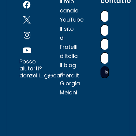
contatto
Il mio
canale
YouTube
Il sito
di
Fratelli
d’Italia
Posso
Il blog
aiutarti?
di
donzelli_g@camera.it
Giorgia
Meloni