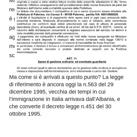
Ma la stragrande maggioranza che non lo fa è in
regola comunque, perché non è previsto. E non
è giusto che tutti possano fare un po’ come gli
pare.
Altra questione è poi chi controlli rispetto
agli standard stabiliti con la convenzione: in
molti casi sono emersi servizi molto inferiori e
scadenti rispetto a quelli sottoscritti.
Ma come si è arrivati a questo punto? La legge
di riferimento è ancora oggi
la n.563 del 29
dicembre 1995,
vecchia dei tempi in cui
l’immigrazione in Italia arrivava dall’Albania, e
che converte il decreto legge n.451 del 30
ottobre 1995.