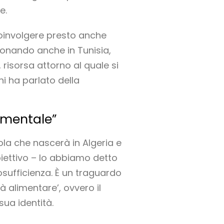
e.
oinvolgere presto anche
ionando anche in Tunisia,
risorsa attorno al quale si
i ha parlato della
damentale”
ola che nascerà in Algeria e
obiettivo – lo abbiamo detto
osufficienza. È un traguardo
à alimentare’, ovvero il
sua identità.