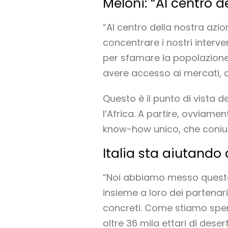
Meloni: “Al centro d
“Al centro della nostra azio
concentrare i nostri interv
per sfamare la popolazion
avere accesso ai mercati, con
Questo è il punto di vista del
l’Africa. A partire, ovviame
know-how unico, che coniuga
Italia sta aiutando
“Noi abbiamo messo questo 
insieme a loro dei partenar
concreti. Come stiamo spe
oltre 36 mila ettari di deser