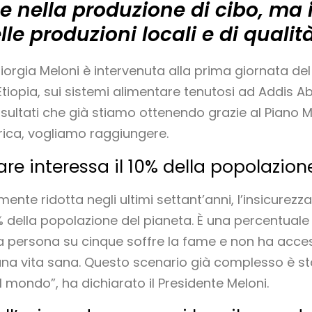
 nella produzione di cibo, ma i
lle produzioni locali e di qualit
Giorgia Meloni è intervenuta alla prima giornata del 
Etiopia, sui sistemi alimentare tenutosi ad Addis 
sultati che già stiamo ottenendo grazie al Piano Matt
frica, vogliamo raggiungere.
are interessa il 10% della popolazion
ente ridotta negli ultimi settant’anni, l’insicurez
0% della popolazione del pianeta. È una percentuale
na persona su cinque soffre la fame e non ha acces
una vita sana. Questo scenario già complesso è st
 mondo”, ha dichiarato il Presidente Meloni.