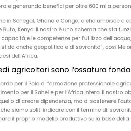
oro e generando benefici per oltre 600 mila person
he in Senegal, Ghana e Congo, e che ambisce a c
e Ruto, Kenya. Il nostro è uno schema che sta funz
apacità e le competenze per l’utilizzo dell’acqua, 
sfida anche geopolitica e di sovranità”, così Melon
esi dell’Africa.
medi agricoltori sono l’ossatura fon
ordo per il Polo di formazione professionale agric
imento per il Sahel e per l’Africa intera. Il nostro 
quello di creare dipendenza, ma di sostenere l’aut
e siamo soliti indicare con il termine di ‘sovranit
mare il proprio modello produttivo sulla base della 