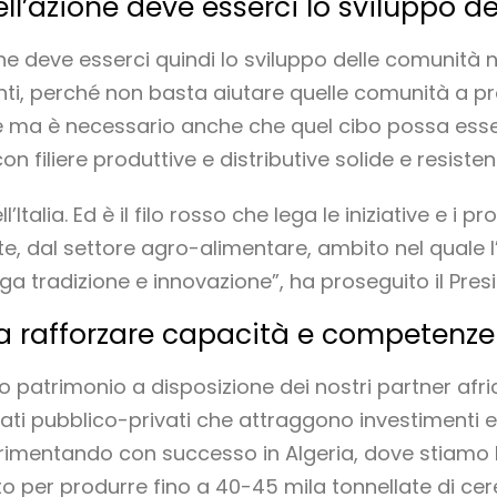
ell’azione deve esserci lo sviluppo d
ne deve esserci quindi lo sviluppo delle comunità n
enti, perché non basta aiutare quelle comunità a pr
e ma è necessario anche che quel cibo possa ess
 filiere produttive e distributive solide e resistent
l’Italia. Ed è il filo rosso che lega le iniziative e i p
nte, dal settore agro-alimentare, ambito nel quale l
 tradizione e innovazione”, ha proseguito il Presi
 a rafforzare capacità e competenze
patrimonio a disposizione dei nostri partner afri
iati pubblico-privati che attraggono investimenti e
rimentando con successo in Algeria, dove stiamo
to per produrre fino a 40-45 mila tonnellate di cere