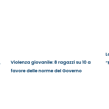
L
Violenza giovanile: 8 ragazzi su 10 a
“
o
favore delle norme del Governo