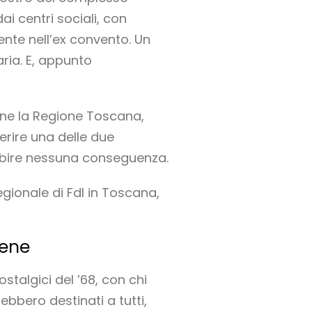
 centri sociali, con
nte nell’ex convento. Un
ria. E, appunto
bene la Regione Toscana,
erire una delle due
 subire nessuna conseguenza.
gionale di FdI in Toscana,
bene
stalgici del ’68, con chi
bbero destinati a tutti,