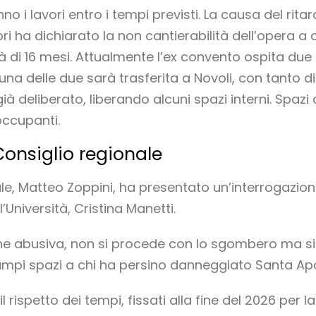
no i lavori entro i tempi previsti. La causa del rit
vori ha dichiarato la non cantierabilità dell’opera a
 di 16 mesi. Attualmente l’ex convento ospita due
a delle due sarà trasferita a Novoli, con tanto
già deliberato, liberando alcuni spazi interni. Spaz
occupanti.
Consiglio regionale
ale, Matteo Zoppini, ha presentato un’interrogazion
l’Università, Cristina Manetti.
e abusiva, non si procede con lo sgombero ma si leg
i spazi a chi ha persino danneggiato Santa Apo
l rispetto dei tempi, fissati alla fine del 2026 per 