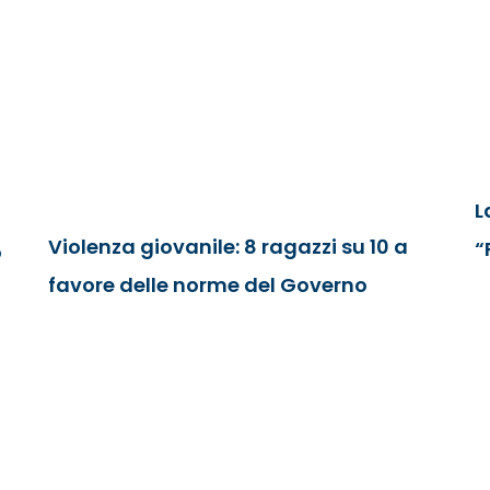
L
Violenza giovanile: 8 ragazzi su 10 a
“
o
favore delle norme del Governo