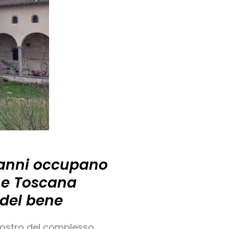
2 anni occupano
one Toscana
 del bene
hiostro del complesso