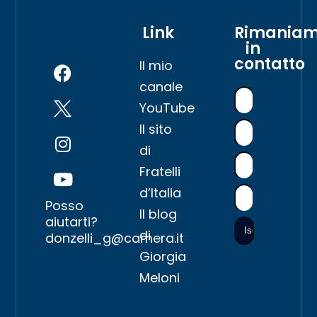
Link
Rimania
in
contatto
Il mio
canale
YouTube
Il sito
di
Fratelli
d’Italia
Posso
Il blog
aiutarti?
di
donzelli_g@camera.it
Giorgia
Meloni