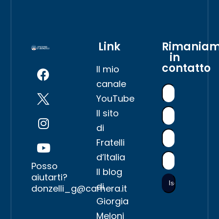
Link
Rimania
in
contatto
Il mio
canale
YouTube
Il sito
di
Fratelli
d’Italia
Posso
Il blog
aiutarti?
di
donzelli_g@camera.it
Giorgia
Meloni