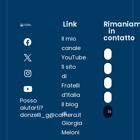
Link
Rimania
in
contatto
Il mio
canale
YouTube
Il sito
di
Fratelli
d’Italia
Posso
Il blog
aiutarti?
di
donzelli_g@camera.it
Giorgia
Meloni